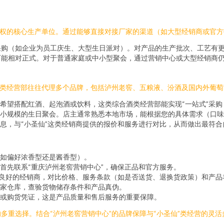
授权的核心生产单位。通过能够直接对接厂家的渠道（如大型经销商或官
采购（如企业为员工庆生、大型生日派对）。对产品的生产批次、工艺有
可能相对正式。对于普通家庭或中小型聚会，通过营销中心或大型经销商
这类经营部往往代理多个品牌，包括泸州老窖、五粮液、汾酒及国内外葡
希望搭配红酒、起泡酒或饮料，这类综合酒类经营部能实现“一站式”采
小规模的生日聚会。店主通常熟悉本地市场，能根据您的具体需求（口味
息，与“小圣仙”这类经销商提供的报价和服务进行对比，从而做出最符合
如偏好浓香型还是酱香型）。
首先联系“重庆泸州老窖营销中心”，确保正品和官方服务。
誉良好的经销商，对比价格、服务条款（如是否送货、退换货政策）和产品
家仓库，查验货物储存条件和产品真伪。
或购货凭证，这是产品质量和售后服务的重要保障。
多重选择。结合“泸州老窖营销中心”的品牌保障与“小圣仙”类经营的灵