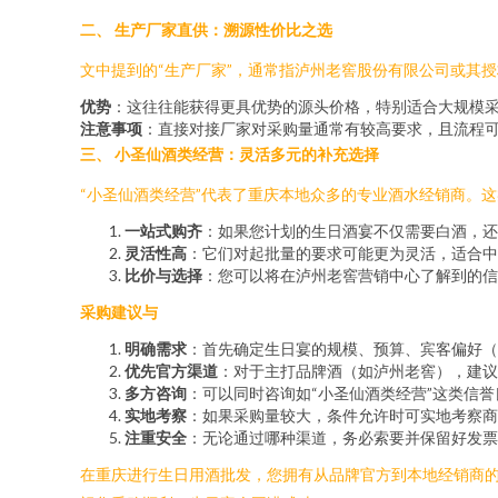
二、 生产厂家直供：溯源性价比之选
文中提到的“生产厂家”，通常指泸州老窖股份有限公司或其
优势
：这往往能获得更具优势的源头价格，特别适合大规模
注意事项
：直接对接厂家对采购量通常有较高要求，且流程
三、 小圣仙酒类经营：灵活多元的补充选择
“小圣仙酒类经营”代表了重庆本地众多的专业酒水经销商。
一站式购齐
：如果您计划的生日酒宴不仅需要白酒，还
灵活性高
：它们对起批量的要求可能更为灵活，适合中
比价与选择
：您可以将在泸州老窖营销中心了解到的信
采购建议与
明确需求
：首先确定生日宴的规模、预算、宾客偏好（
优先官方渠道
：对于主打品牌酒（如泸州老窖），建议
多方咨询
：可以同时咨询如“小圣仙酒类经营”这类信
实地考察
：如果采购量较大，条件允许时可实地考察商
注重安全
：无论通过哪种渠道，务必索要并保留好发票
在重庆进行生日用酒批发，您拥有从品牌官方到本地经销商的