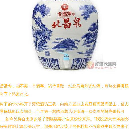
后话多，却不离一个酒字。诸位且取一坛北昌泉的瓷坛酒，蒸热来暖暖肠
听在下姑妄言之。
树下的李小科开了潭记酒坊三载，向南方置办边花豆糯高粱高粱去，借力
景徳镇新玩杂细灶，当年第一趟跨酒酱店便捧得一盘烧酒的鲜亮银钱各
……如今见得合出来的场子朗嚷嚷客户自来纷纷来拜。“我说店大堂得如快
好瓷难啊北昌泉瓷坛空，那是压缸没染了的瓷朴却不假这些主顾么寻来个